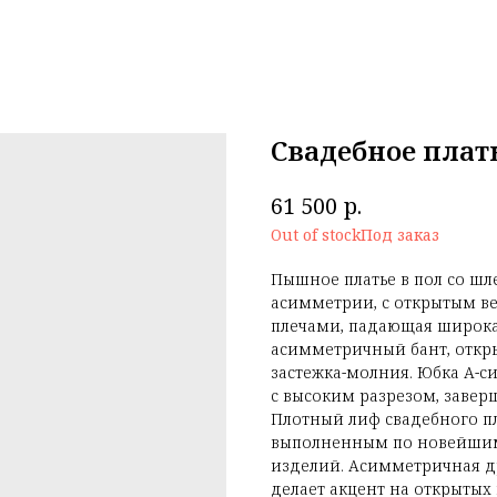
Свадебное плат
р.
61 500
Out of stock
Пышное платье в пол со шл
асимметрии, с открытым ве
плечами, падающая широкая
асимметричный бант, открыт
застежка-молния. Юбка А-си
с высоким разрезом, завер
Плотный лиф свадебного пл
выполненным по новейшим
изделий. Асимметричная д
делает акцент на открытых