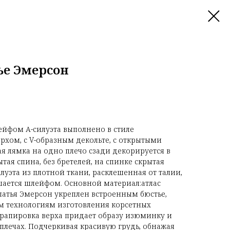
ье Эмерсон
ейфом А-силуэта выполнено в стиле
рхом, с V-образным декольте, с открытыми
 лямка на одно плечо сзади декорируется в
ая спина, без бретелей, на спинке скрытая
луэта из плотной ткани, расклешенная от талии,
шается шлейфом. Основной материал:атлас
атья Эмерсон укреплен встроенным бюстье,
 технологиям изготовления корсетных
рапировка верха придает образу изюминку и
 плечах. Подчеркивая красивую грудь, обнажая