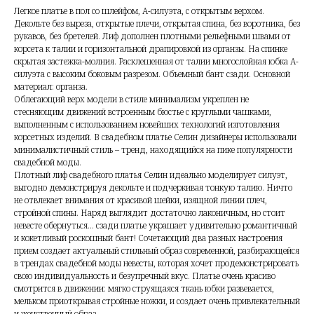
Легкое платье в пол со шлейфом, А-силуэта, с открытым верхом.
Декольте без выреза, открытые плечи, открытая спина, без воротника, без
рукавов, без бретелей. Лиф дополнен плотными рельефными швами от
корсета к талии и горизонтальной драпировкой из органзы. На спинке
скрытая застежка-молния. Расклешенная от талии многослойная юбка А-
силуэта с высоким боковым разрезом. Объемный бант сзади. Основной
материал: органза.
Облегающий верх модели в стиле минимализм укреплен не
стесняющим движений встроенным бюстье с круглыми чашками,
выполненным с использованием новейших технологий изготовления
корсетных изделий. В свадебном платье Селин дизайнеры использовали
минималистичный стиль – тренд, находящийся на пике популярности
свадебной моды.
Плотный лиф свадебного платья Селин идеально моделирует силуэт,
выгодно демонстрируя декольте и подчеркивая тонкую талию. Ничто
не отвлекает внимания от красивой шейки, изящной линии плеч,
стройной спины. Наряд выглядит достаточно лаконичным, но стоит
невесте обернуться… сзади платье украшает удивительно романтичный
и кокетливый роскошный бант! Сочетающий два разных настроения
прием создает актуальный стильный образ современной, разбирающейся
в трендах свадебной моды невесты, которая хочет продемонстрировать
свою индивидуальность и безупречный вкус. Платье очень красиво
смотрится в движении: мягко струящаяся ткань юбки развевается,
мельком приоткрывая стройные ножки, и создает очень привлекательный
и женственный образ.