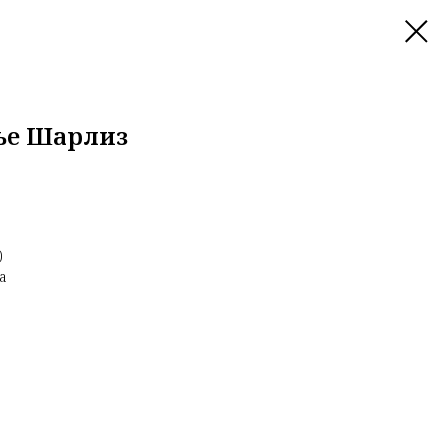
ье Шарлиз
)
а