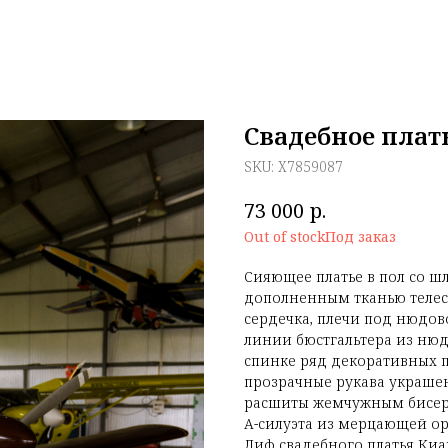
Свадебное плат
SKU:
X7859087
р.
73 000
Out of stock
Сияющее платье в пол со ш
дополненным тканью телес
сердечка, плечи под нюдов
линии бюстгальтера из нюд
спинке ряд декоративных 
прозрачные рукава украшен
расшиты жемчужным бисеро
А-силуэта из мерцающей ор
Лиф свадебного платья Ки