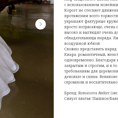
с использованием новейши
Корсет не стесняет движен
протяжении всего торжеств
украшают фактурные кружев
просто потрясающе, очень с
высоко и выглядит очень д
обладательницы наряда. Л
воздушной юбкой.
Сложно представить наряд 
Киара: романтичный, женс
одновременно. Благодаря 
закрытым и строгим, и в то
требованиям для церемонии
декольте и спина. Великол
скромном и восхитительном
Бренд: Romanova Atelier (э
Силуэт платья: Пышное/Бал