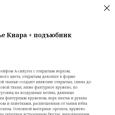
ье Киара + подъюбник
лейфом А-силуэта с открытым верхом,
ного цвета, открытым декольте в форме
ой тканью создают иллюзию открытых, спина до
овой ткани, ниже фактурное кружево, по
пуговиц на воздушных петлях, длинные
ы фактурным кружевом, верх платья и рукава
м и пайетками, расклешенная от талии юбка
ганзы. Основной материал: органза, кружево.
ара укреплен встроенным бюстье, выполненным