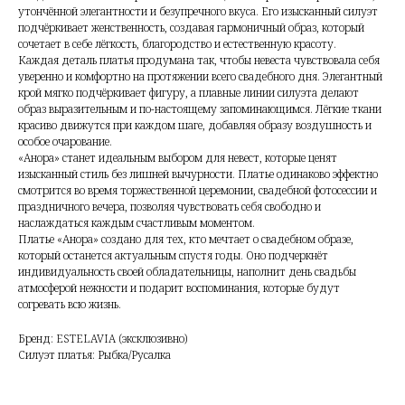
утончённой элегантности и безупречного вкуса. Его изысканный силуэт
подчёркивает женственность, создавая гармоничный образ, который
сочетает в себе лёгкость, благородство и естественную красоту.
Каждая деталь платья продумана так, чтобы невеста чувствовала себя
уверенно и комфортно на протяжении всего свадебного дня. Элегантный
крой мягко подчёркивает фигуру, а плавные линии силуэта делают
образ выразительным и по-настоящему запоминающимся. Лёгкие ткани
красиво движутся при каждом шаге, добавляя образу воздушность и
особое очарование.
«Анора» станет идеальным выбором для невест, которые ценят
изысканный стиль без лишней вычурности. Платье одинаково эффектно
смотрится во время торжественной церемонии, свадебной фотосессии и
праздничного вечера, позволяя чувствовать себя свободно и
наслаждаться каждым счастливым моментом.
Платье «Анора» создано для тех, кто мечтает о свадебном образе,
который останется актуальным спустя годы. Оно подчеркнёт
индивидуальность своей обладательницы, наполнит день свадьбы
атмосферой нежности и подарит воспоминания, которые будут
согревать всю жизнь.
Бренд: ESTELAVIA (эксклюзивно)
Силуэт платья: Рыбка/Русалка