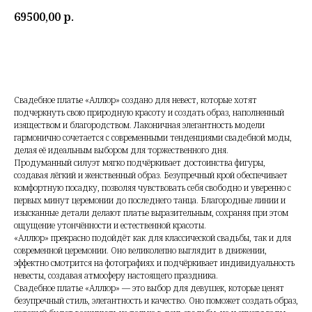
69500,00
р.
Свадебное платье «Аллюр» создано для невест, которые хотят
подчеркнуть свою природную красоту и создать образ, наполненный
изяществом и благородством. Лаконичная элегантность модели
гармонично сочетается с современными тенденциями свадебной моды,
делая её идеальным выбором для торжественного дня.
Продуманный силуэт мягко подчёркивает достоинства фигуры,
создавая лёгкий и женственный образ. Безупречный крой обеспечивает
комфортную посадку, позволяя чувствовать себя свободно и уверенно с
первых минут церемонии до последнего танца. Благородные линии и
изысканные детали делают платье выразительным, сохраняя при этом
ощущение утончённости и естественной красоты.
«Аллюр» прекрасно подойдёт как для классической свадьбы, так и для
современной церемонии. Оно великолепно выглядит в движении,
эффектно смотрится на фотографиях и подчёркивает индивидуальность
невесты, создавая атмосферу настоящего праздника.
Свадебное платье «Аллюр» — это выбор для девушек, которые ценят
безупречный стиль, элегантность и качество. Оно поможет создать образ,