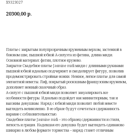
X9323027
20300,00
р.
Платье с закрытым полупрозрачным кружевным верхом, застежкой в
боковом шве, пышной юбкой А-силуэта из фатина, длина миди.
Основной материал: фатин, плотное кружево.
Закрытое Свадебное платье Jasmine midi миди с длинными рукавами
пышной юбкой идеально подчеркнет и смоделирует фигуру, позволив
продемонстрировать стройные ножки. Нежное, легкое платье для самой
элегантной невесты. Лиф, покрытый роскошным французским кружевом,
дополняет нежный сказочный образ.
А-силуэт с пышной юбкой миди позволяет завуалировать все
особенности фигуры. Идеально подойдет как миниатюрным, так и
высоким девушкам. Наряд с юбкой миди позволит любой невесте
выглядеть великолепно. В ее образе будут сочетаться сдержанность
наравне с соблазнительностью.
Свадебное платье Jasmine midi – это образец сдержанности и стиля,
легкость и грация. Надевшая его девушка будет выглядеть одинаково
шикарно в любом формате торжества – наряд станет отличным