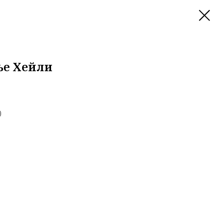
ье Хейли
)