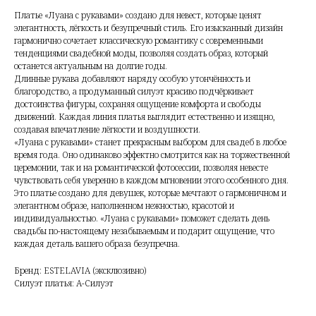
Платье «Луана с рукавами» создано для невест, которые ценят
элегантность, лёгкость и безупречный стиль. Его изысканный дизайн
гармонично сочетает классическую романтику с современными
тенденциями свадебной моды, позволяя создать образ, который
останется актуальным на долгие годы.
Длинные рукава добавляют наряду особую утончённость и
благородство, а продуманный силуэт красиво подчёркивает
достоинства фигуры, сохраняя ощущение комфорта и свободы
движений. Каждая линия платья выглядит естественно и изящно,
создавая впечатление лёгкости и воздушности.
«Луана с рукавами» станет прекрасным выбором для свадеб в любое
время года. Оно одинаково эффектно смотрится как на торжественной
церемонии, так и на романтической фотосессии, позволяя невесте
чувствовать себя уверенно в каждом мгновении этого особенного дня.
Это платье создано для девушек, которые мечтают о гармоничном и
элегантном образе, наполненном нежностью, красотой и
индивидуальностью. «Луана с рукавами» поможет сделать день
свадьбы по-настоящему незабываемым и подарит ощущение, что
каждая деталь вашего образа безупречна.
Бренд: ESTELAVIA (эксклюзивно)
Силуэт платья: А-Силуэт