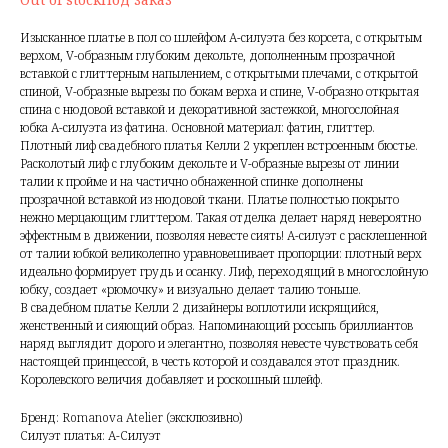
Изысканное платье в пол со шлейфом А-силуэта без корсета, с открытым
верхом, V-образным глубоким декольте, дополненным прозрачной
вставкой с глиттерным напылением, с открытыми плечами, с открытой
спиной, V-образные вырезы по бокам верха и спине, V-образно открытая
спина с нюдовой вставкой и декоративной застежкой, многослойная
юбка А-силуэта из фатина. Основной материал: фатин, глиттер.
Плотный лиф свадебного платья Келли 2 укреплен встроенным бюстье.
Расколотый лиф с глубоким декольте и V-образные вырезы от линии
талии к пройме и на частично обнаженной спинке дополнены
прозрачной вставкой из нюдовой ткани. Платье полностью покрыто
нежно мерцающим глиттером. Такая отделка делает наряд невероятно
эффектным в движении, позволяя невесте сиять! А-силуэт с расклешенной
от талии юбкой великолепно уравновешивает пропорции: плотный верх
идеально формирует грудь и осанку. Лиф, переходящий в многослойную
юбку, создает «рюмочку» и визуально делает талию тоньше.
В свадебном платье Келли 2 дизайнеры воплотили искрящийся,
женственный и сияющий образ. Напоминающий россыпь бриллиантов
наряд выглядит дорого и элегантно, позволяя невесте чувствовать себя
настоящей принцессой, в честь которой и создавался этот праздник.
Королевского величия добавляет и роскошный шлейф.
Бренд: Romanova Atelier (эксклюзивно)
Силуэт платья: А-Силуэт