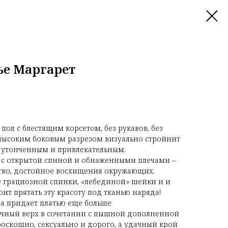
ье Маргарет
ол с блестящим корсетом, без рукавов, без
с высоким боковым разрезом визуально стройнит
ее утонченным и привлекательным.
т с открытой спиной и обнаженными плечами –
ство, достойное восхищения окружающих.
е грациозной спинки, «лебединой» шейки и и
ит прятать эту красоту под тканью наряда!
а придает платью еще больше
чный верх в сочетании с пышной дополненной
скошно, сексуально и дорого, а удачный крой