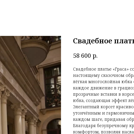
Свадебное плат
р.
58 600
Свадебное платье «Граса» с
настоящему сказочном обра
лёгкая многослойная юбка
каждое движение в грацио
прозрачные вставки в кор
юбка, создающая эффект лё
Элегантный корсет красиво
утончённым и гармоничным
каждом шаге, придавая обр
Благодаря безупречному кр
комфортом, позволяя насл