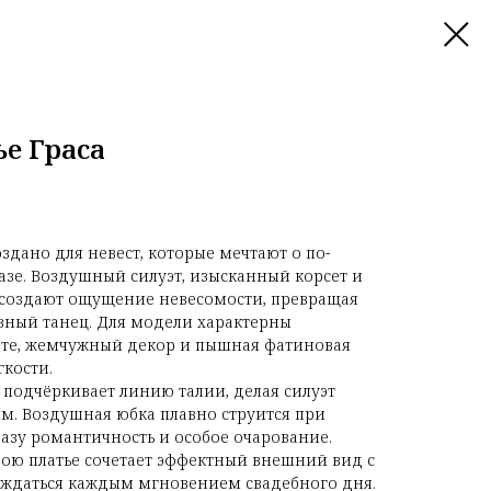
ье Граса
оздано для невест, которые мечтают о по-
зе. Воздушный силуэт, изысканный корсет и
 создают ощущение невесомости, превращая
зный танец. Для модели характерны
сете, жемчужный декор и пышная фатиновая
гкости.
 подчёркивает линию талии, делая силуэт
. Воздушная юбка плавно струится при
азу романтичность и особое очарование.
ою платье сочетает эффектный внешний вид с
аждаться каждым мгновением свадебного дня.