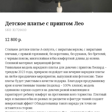
Детское платье с принтом Лео
SKU:
X1726610
12 800
р.
Стильное детское платье А-силуэта, с закрытым верхом, с закрытыми
плечами, с прямой горловиной, без воротника, без рукавов, без бретелей,
с черным поясом, многослойная юбка комфортной длины до колена.
Основной материал: мерцающий фатин.
Уникальная модель нарядного платья для девочек с принтом Леопард –
трендом 2023 года, прекрасно подойдет как вечернее нарядное платье
на любое праздничное мероприятие, выпускной или фотосессию. Такое
платье будет уместным в качестве подарка. Благодаря продуманному
крою и качественным тканям (подклад – 100% хлопок), модель
одинаково хорошо садится на девочек разной комплекции и
гарантирует ребенку комфорт на протяжении всего торжества. Плотный
верх и пышная юбка из разных по расцветке и фактуре тканей создают
невероятный эффект! Обладательница такого наряда уж точно не
останется в стороне.