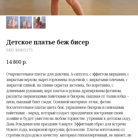
Детское платье беж бисер
SKU:
X6805575
14 800
р.
Очаровательное платье для девочки, А-силуэта, с эффектом мерцания, с
закрытым верхом, вырез горловины лодочкой, с закрытыми плечами, с
закрытой спиной, на спинке скрытая застежка, без воротника, с
длинными рукавами, верх платья и рукава драпированы фатином,
расшиты сверкающими пайетками и бисером, пышная от талии юбка –
пион, пышный бант сзади. Основной материал: атлас, фатин.
Восхитительное платье цвета беж, украшенное бисером и сияющими
пайетками – наряд, который создаст праздничное настроение своей
хозяйке и будет уместен на любом торжестве: утренник в детском саду,
День Рождения или праздник 8 марта. Эффектный образ для встречи
Нового года, воскресной прогулки, фотосессии. Платье изготовлено со
строгим подходом к качеству: материал гипоаллергенный, не линяет, не